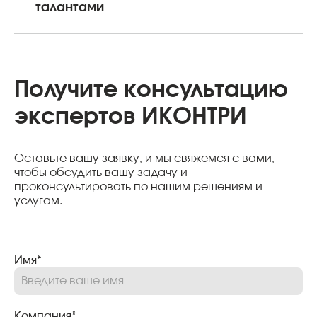
талантами
управления запасами
организационных трансформаций
Построение процессов кадрового
документооборота, разработка систем
мотивации и управления талантами,
построение процессов кадрового ОЦО и
Получите консультацию
автоматизация сервисов
экспертов ИКОНТРИ
самообслуживания
Оставьте вашу заявку, и мы свяжемся с вами,
чтобы обсудить вашу задачу и
проконсультировать по нашим решениям и
услугам.
Имя*
Компания*