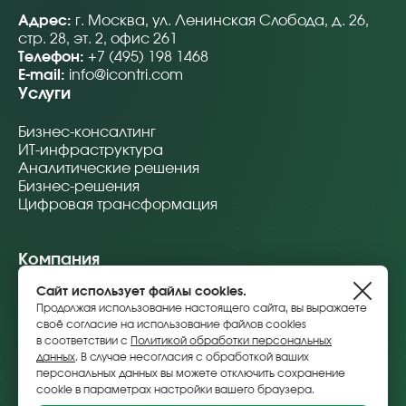
Адрес:
г. Москва, ул. Ленинская Слобода, д. 26,
стр. 28, эт. 2, офис 261
Телефон:
+7 (495) 198 1468
E-mail:
info@icontri.com
Услуги
Бизнес-консалтинг
ИТ-инфраструктура
Аналитические решения
Бизнес-решения
Цифровая трансформация
Компания
Сайт использует файлы cookies.
О компании
Продолжая использование настоящего сайта, вы выражаете
Проекты
своё согласие на использование файлов cookies
Партнеры
в соответствии с
Политикой обработки персональных
Лицензии и сертификаты
данных
. В случае несогласия с обработкой ваших
Реквизиты
персональных данных вы можете отключить сохранение
Контакты
cookie в параметрах настройки вашего браузера.